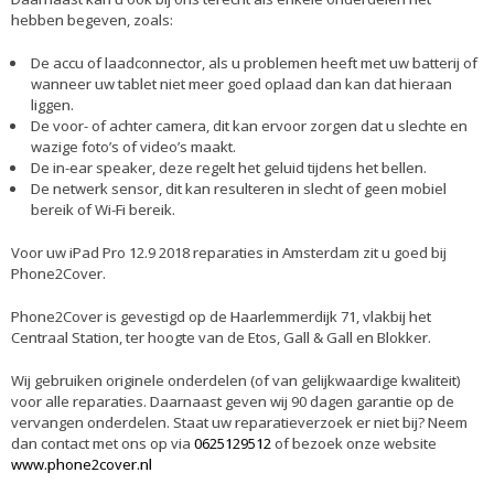
hebben begeven, zoals:
De accu of laadconnector, als u problemen heeft met uw batterij of
wanneer uw tablet niet meer goed oplaad dan kan dat hieraan
liggen.
De voor- of achter camera, dit kan ervoor zorgen dat u slechte en
wazige foto’s of video’s maakt.
De in-ear speaker, deze regelt het geluid tijdens het bellen.
De netwerk sensor, dit kan resulteren in slecht of geen mobiel
bereik of Wi-Fi bereik.
Voor uw iPad Pro 12.9 2018 reparaties in Amsterdam zit u goed bij
Phone2Cover.
Phone2Cover is gevestigd op de Haarlemmerdijk 71, vlakbij het
Centraal Station, ter hoogte van de Etos, Gall & Gall en Blokker.
Wij gebruiken originele onderdelen (of van gelijkwaardige kwaliteit)
voor alle reparaties. Daarnaast geven wij 90 dagen garantie op de
vervangen onderdelen. Staat uw reparatieverzoek er niet bij? Neem
dan contact met ons op via
0625129512
of bezoek onze website
www.phone2cover.nl