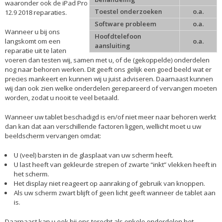
waaronder ook de iPad Pro
Toestel onderzoeken
o.a.
12.9 2018 reparaties.
Software probleem
o.a.
Wanneer u bij ons
Hoofdtelefoon
langskomt om een
o.a.
aansluiting
reparatie uit te laten
voeren dan testen wij, samen met u, of de (gekoppelde) onderdelen
nog naar behoren werken. Dit geeft ons gelijk een goed beeld wat er
precies mankeert en kunnen wij u juist adviseren. Daarnaast kunnen
wij dan ook zien welke onderdelen gerepareerd of vervangen moeten
worden, zodat u nooit te veel betaald.
Wanneer uw tablet beschadigd is en/of niet meer naar behoren werkt
dan kan dat aan verschillende factoren liggen, wellicht moet u uw
beeldscherm vervangen omdat:
U (veel) barsten in de glasplaat van uw scherm heeft.
U last heeft van gekleurde strepen of zwarte “inkt” vlekken heeft in
het scherm.
Het display niet reageert op aanraking of gebruik van knoppen.
Als uw scherm zwart blijft of geen licht geeft wanneer de tablet aan
is.
Daarnaast kan u ook bij ons terecht als enkele onderdelen het