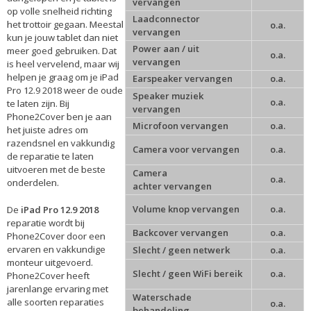
vervangen
op volle snelheid richting
Laadconnector
het trottoir gegaan. Meestal
o.a.
vervangen
kun je jouw tablet dan niet
Power aan / uit
meer goed gebruiken. Dat
o.a.
vervangen
is heel vervelend, maar wij
helpen je graag om je iPad
Earspeaker vervangen
o.a.
Pro 12.9 2018 weer de oude
Speaker muziek
o.a.
te laten zijn. Bij
vervangen
Phone2Cover ben je aan
Microfoon vervangen
o.a.
het juiste adres om
razendsnel en vakkundig
Camera voor vervangen
o.a.
de reparatie te laten
uitvoeren met de beste
Camera
o.a.
onderdelen.
achter vervangen
Volume knop vervangen
o.a.
De
iPad Pro 12.9 2018
reparatie
wordt bij
Backcover vervangen
o.a.
Phone2Cover door een
ervaren en vakkundige
Slecht / geen netwerk
o.a.
monteur uitgevoerd.
Slecht / geen WiFi bereik
o.a.
Phone2Cover heeft
jarenlange ervaring met
Waterschade
alle soorten reparaties
o.a.
behandeling