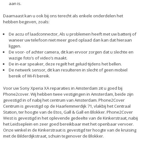
aan is.
Daarnaast kan u ook bij ons terecht als enkele onderdelen het
hebben begeven, zoals:
De accu of laadconnector, Als u problemen heeft met uw batterij of
waneer uw telefoon niet meer goed oplaad dan kan dat hieraan
liggen.
De voor- of achter camera, dit kan ervoor zorgen dat u slechte en
wazige foto’s of video’s maakt.
De in-ear speaker, deze regelt het geluid tijdens het bellen.
De netwerk sensor, dit kan resulteren in slecht of geen mobiel
bereik of Wi-Fi bereik.
Voor uw Sony Xperia XA reparaties in Amsterdam zit u goed bij
Phone2cover. Wij hebben twee vestigingen in Amsterdam, beide zijn
gevestigd in of nabij het centrum van Amsterdam. Phone2Cover
Centrum is gevestigd op de Haarlemmerdijk 71, vlakbij het Centraal
Station, ter hoogte van de Etos, Gall & Gall en Blokker. Phone2Cover
West is gevestigd in het oplevende gedeelte van de Kinkerstraat, nabij
het Leidseplein en zeer goed bereikbaar met het openbaar vervoer.
Onze winkel in de Kinkerstraat is gevestigd ter hoogte van de kruising
met de Bilderdijkstraat, schuin tegenover de Blokker.