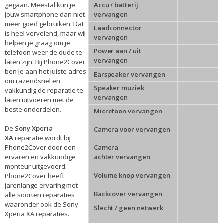
gegaan. Meestal kun je
Accu / batterij
jouw smartphone dan niet
vervangen
meer goed gebruiken. Dat
Laadconnector
is heel vervelend, maar wij
vervangen
helpen je graag om je
Power aan / uit
telefoon weer de oude te
vervangen
laten zijn. Bij Phone2Cover
ben je aan het juiste adres
Earspeaker vervangen
om razendsnel en
Speaker muziek
vakkundig de reparatie te
vervangen
laten uitvoeren met de
beste onderdelen.
Microfoon vervangen
De
Sony Xperia
Camera voor vervangen
XA
reparatie
wordt bij
Phone2Cover door een
Camera
ervaren en vakkundige
achter vervangen
monteur uitgevoerd.
Volume knop vervangen
Phone2Cover heeft
jarenlange ervaring met
Backcover vervangen
alle soorten reparaties
waaronder ook de Sony
Slecht / geen netwerk
Xperia XA reparaties.