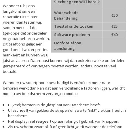
Slecht / geen WiFi bereik
Wanneer u bij ons
langskomt om een
Waterschade
€50
reparatie uit te laten
behandeling
voeren dan testen wij,
Toestel onderzoeken
€25
samen met u, of de
(gekoppelde) onderdelen
Software probleem
€40
nog naar behoren werken.
Hoofdtelefoon
Dit geeft ons gelijk een
aansluiting
goed beeld wat er precies
mankeert en kunnen wij u
juist adviseren. Daarnaast kunnen wij dan ook zien welke onderdelen
gerepareerd of vervangen moeten worden, zodat u nooit te veel
betaald.
Wanneer uw smartphone beschadigd is en/of niet meer naar
behoren werkt dan kan dat aan verschillende factoren liggen, wellicht
moet u uw beeldscherm vervangen omdat:
U (veel) barsten in de glasplaat van uw scherm heeft.
U last heeft van gekleurde strepen of zwarte “inkt” vlekken heeft in
het scherm.
Het display niet reageert op aanraking of gebruik van knoppen.
Als uw scherm zwart blijft of geen licht geeft wanneer de telefoon