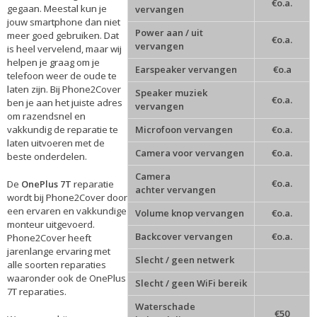
€o.a.
gegaan. Meestal kun je
vervangen
jouw smartphone dan niet
Power aan / uit
meer goed gebruiken. Dat
€o.a.
vervangen
is heel vervelend, maar wij
helpen je graag om je
Earspeaker vervangen
€o.a
telefoon weer de oude te
laten zijn. Bij Phone2Cover
Speaker muziek
€o.a.
ben je aan het juiste adres
vervangen
om razendsnel en
vakkundig de reparatie te
Microfoon vervangen
€o.a.
laten uitvoeren met de
Camera voor vervangen
€o.a.
beste onderdelen.
Camera
€o.a.
De
OnePlus 7T
reparatie
achter vervangen
wordt bij Phone2Cover door
een ervaren en vakkundige
Volume knop vervangen
€o.a.
monteur uitgevoerd.
Backcover vervangen
€o.a.
Phone2Cover heeft
jarenlange ervaring met
Slecht / geen netwerk
alle soorten reparaties
waaronder ook de OnePlus
Slecht / geen WiFi bereik
7T reparaties.
Waterschade
€50