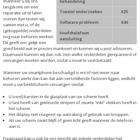
Wanneer u bij ons
behandeling
langskomt om een
Toestel onderzoeken
€25
reparatie uit te laten
voeren dan testen wij,
Software probleem
€40
samen met u, of de
(gekoppelde) onderdelen
Hoofdtelefoon
nog naar behoren werken.
aansluiting
Dit geeft ons gelijk een
goed beeld wat er precies mankeert en kunnen wij u juist adviseren.
Daarnaast kunnen wij dan ook zien welke onderdelen gerepareerd of
vervangen moeten worden, zodat u nooit te veel betaald.
Wanneer uw smartphone beschadigd is en/of niet meer naar
behoren werkt dan kan dat aan verschillende factoren liggen, wellicht
moet u uw beeldscherm vervangen omdat:
U (veel) barsten in de glasplaat van uw scherm heeft.
U last heeft van gekleurde strepen of zwarte “inkt” vlekken heeft in
het scherm.
Het display niet reageert op aanraking of gebruik van knoppen.
Als uw scherm zwart blijft of geen licht geeft wanneer de telefoon
aan is.
Daarnaast kan u ook bij ons terecht als enkele onderdelen het