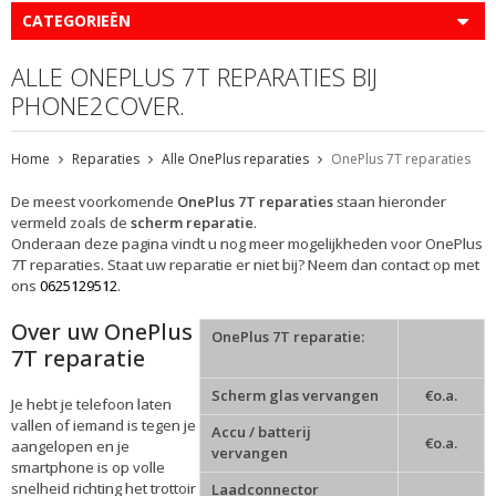
CATEGORIEËN
ALLE ONEPLUS 7T REPARATIES BIJ
PHONE2COVER.
Home
Reparaties
Alle OnePlus reparaties
OnePlus 7T reparaties
De meest voorkomende
OnePlus 7T reparaties
staan hieronder
vermeld zoals de
scherm reparatie
.
Onderaan deze pagina vindt u nog meer mogelijkheden voor OnePlus
7T reparaties. Staat uw reparatie er niet bij? Neem dan contact op met
ons
0625129512
.
Over uw OnePlus
OnePlus 7T reparatie:
7T reparatie
Scherm glas vervangen
€o.a.
Je hebt je telefoon laten
vallen of iemand is tegen je
Accu / batterij
€o.a.
aangelopen en je
vervangen
smartphone is op volle
snelheid richting het trottoir
Laadconnector