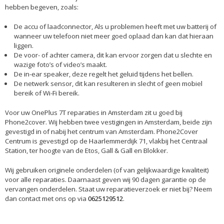
hebben begeven, zoals:
De accu of laadconnector, Als u problemen heeft met uw batterij of
wanneer uw telefoon niet meer goed oplaad dan kan dat hieraan
liggen.
De voor- of achter camera, dit kan ervoor zorgen dat u slechte en
wazige foto’s of video’s maakt.
De in-ear speaker, deze regelt het geluid tijdens het bellen.
De netwerk sensor, dit kan resulteren in slecht of geen mobiel
bereik of Wi-Fi bereik.
Voor uw OnePlus 7T reparaties in Amsterdam zit u goed bij
Phone2cover. Wij hebben twee vestigingen in Amsterdam, beide zijn
gevestigd in of nabij het centrum van Amsterdam. Phone2Cover
Centrum is gevestigd op de Haarlemmerdijk 71, vlakbij het Centraal
Station, ter hoogte van de Etos, Gall & Gall en Blokker.
Wij gebruiken originele onderdelen (of van gelijkwaardige kwaliteit)
voor alle reparaties. Daarnaast geven wij 90 dagen garantie op de
vervangen onderdelen. Staat uw reparatieverzoek er niet bij? Neem
dan contact met ons op via
0625129512
.