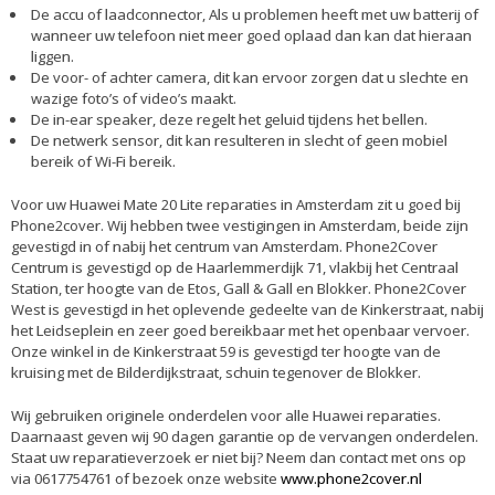
De accu of laadconnector, Als u problemen heeft met uw batterij of
wanneer uw telefoon niet meer goed oplaad dan kan dat hieraan
liggen.
De voor- of achter camera, dit kan ervoor zorgen dat u slechte en
wazige foto’s of video’s maakt.
De in-ear speaker, deze regelt het geluid tijdens het bellen.
De netwerk sensor, dit kan resulteren in slecht of geen mobiel
bereik of Wi-Fi bereik.
Voor uw Huawei Mate 20 Lite reparaties in Amsterdam zit u goed bij
Phone2cover. Wij hebben twee vestigingen in Amsterdam, beide zijn
gevestigd in of nabij het centrum van Amsterdam. Phone2Cover
Centrum is gevestigd op de Haarlemmerdijk 71, vlakbij het Centraal
Station, ter hoogte van de Etos, Gall & Gall en Blokker. Phone2Cover
West is gevestigd in het oplevende gedeelte van de Kinkerstraat, nabij
het Leidseplein en zeer goed bereikbaar met het openbaar vervoer.
Onze winkel in de Kinkerstraat 59 is gevestigd ter hoogte van de
kruising met de Bilderdijkstraat, schuin tegenover de Blokker.
Wij gebruiken originele onderdelen voor alle Huawei reparaties.
Daarnaast geven wij 90 dagen garantie op de vervangen onderdelen.
Staat uw reparatieverzoek er niet bij? Neem dan contact met ons op
via 0617754761 of bezoek onze website
www.phone2cover.nl