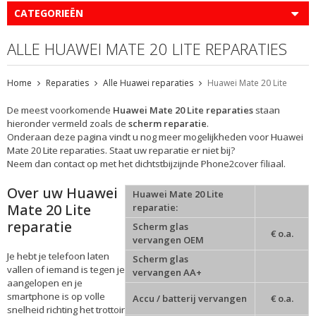
CATEGORIEËN
ALLE HUAWEI MATE 20 LITE REPARATIES
Home
Reparaties
Alle Huawei reparaties
Huawei Mate 20 Lite
De meest voorkomende
Huawei Mate 20 Lite reparaties
staan
hieronder vermeld zoals de
scherm reparatie
.
Onderaan deze pagina vindt u nog meer mogelijkheden voor Huawei
Mate 20 Lite reparaties. Staat uw reparatie er niet bij?
Neem dan contact op met het dichtstbijzijnde Phone2cover filiaal.
Over uw Huawei
Huawei Mate 20 Lite
Mate 20 Lite
reparatie:
reparatie
Scherm glas
€ o.a.
vervangen OEM
Je hebt je telefoon laten
Scherm glas
vallen of iemand is tegen je
vervangen AA+
aangelopen en je
smartphone is op volle
Accu / batterij vervangen
€ o.a.
snelheid richting het trottoir