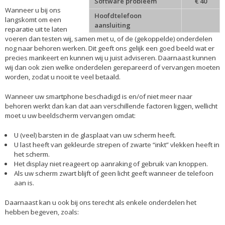
Software probleem
€ 40
Wanneer u bij ons
Hoofdtelefoon
langskomt om een
aansluiting
reparatie uit te laten
voeren dan testen wij, samen met u, of de (gekoppelde) onderdelen
nog naar behoren werken. Dit geeft ons gelijk een goed beeld wat er
precies mankeert en kunnen wij u juist adviseren. Daarnaast kunnen
wij dan ook zien welke onderdelen gerepareerd of vervangen moeten
worden, zodat u nooit te veel betaald.
Wanneer uw smartphone beschadigd is en/of niet meer naar
behoren werkt dan kan dat aan verschillende factoren liggen, wellicht
moet u uw beeldscherm vervangen omdat:
U (veel) barsten in de glasplaat van uw scherm heeft.
U last heeft van gekleurde strepen of zwarte “inkt” vlekken heeft in
het scherm.
Het display niet reageert op aanraking of gebruik van knoppen.
Als uw scherm zwart blijft of geen licht geeft wanneer de telefoon
aan is.
Daarnaast kan u ook bij ons terecht als enkele onderdelen het
hebben begeven, zoals: