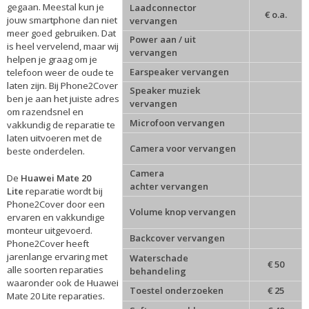
gegaan. Meestal kun je
Laadconnector
€ o.a.
jouw smartphone dan niet
vervangen
meer goed gebruiken. Dat
Power aan / uit
is heel vervelend, maar wij
vervangen
helpen je graag om je
Earspeaker vervangen
telefoon weer de oude te
laten zijn. Bij Phone2Cover
Speaker muziek
ben je aan het juiste adres
vervangen
om razendsnel en
Microfoon vervangen
vakkundig de reparatie te
laten uitvoeren met de
Camera voor vervangen
beste onderdelen.
Camera
De
Huawei Mate 20
achter vervangen
Lite
reparatie
wordt bij
Phone2Cover door een
Volume knop vervangen
ervaren en vakkundige
monteur uitgevoerd.
Backcover vervangen
Phone2Cover heeft
jarenlange ervaring met
Waterschade
€ 50
alle soorten reparaties
behandeling
waaronder ook de Huawei
Toestel onderzoeken
€ 25
Mate 20 Lite reparaties.