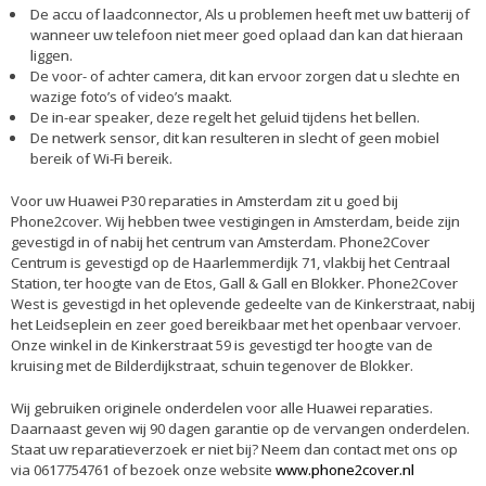
De accu of laadconnector, Als u problemen heeft met uw batterij of
wanneer uw telefoon niet meer goed oplaad dan kan dat hieraan
liggen.
De voor- of achter camera, dit kan ervoor zorgen dat u slechte en
wazige foto’s of video’s maakt.
De in-ear speaker, deze regelt het geluid tijdens het bellen.
De netwerk sensor, dit kan resulteren in slecht of geen mobiel
bereik of Wi-Fi bereik.
Voor uw Huawei P30 reparaties in Amsterdam zit u goed bij
Phone2cover. Wij hebben twee vestigingen in Amsterdam, beide zijn
gevestigd in of nabij het centrum van Amsterdam. Phone2Cover
Centrum is gevestigd op de Haarlemmerdijk 71, vlakbij het Centraal
Station, ter hoogte van de Etos, Gall & Gall en Blokker. Phone2Cover
West is gevestigd in het oplevende gedeelte van de Kinkerstraat, nabij
het Leidseplein en zeer goed bereikbaar met het openbaar vervoer.
Onze winkel in de Kinkerstraat 59 is gevestigd ter hoogte van de
kruising met de Bilderdijkstraat, schuin tegenover de Blokker.
Wij gebruiken originele onderdelen voor alle Huawei reparaties.
Daarnaast geven wij 90 dagen garantie op de vervangen onderdelen.
Staat uw reparatieverzoek er niet bij? Neem dan contact met ons op
via 0617754761 of bezoek onze website
www.phone2cover.nl