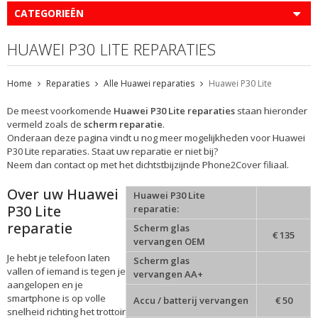
CATEGORIEËN
HUAWEI P30 LITE REPARATIES
Home
Reparaties
Alle Huawei reparaties
Huawei P30 Lite
De meest voorkomende
Huawei P30 Lite reparaties
staan hieronder
vermeld zoals de
scherm reparatie
.
Onderaan deze pagina vindt u nog meer mogelijkheden voor Huawei
P30 Lite reparaties. Staat uw reparatie er niet bij?
Neem dan contact op met het dichtstbijzijnde Phone2Cover filiaal.
Over uw Huawei
Huawei P30 Lite
P30 Lite
reparatie:
reparatie
Scherm glas
€ 135
vervangen OEM
Je hebt je telefoon laten
Scherm glas
vallen of iemand is tegen je
vervangen AA+
aangelopen en je
smartphone is op volle
Accu / batterij vervangen
€ 50
snelheid richting het trottoir