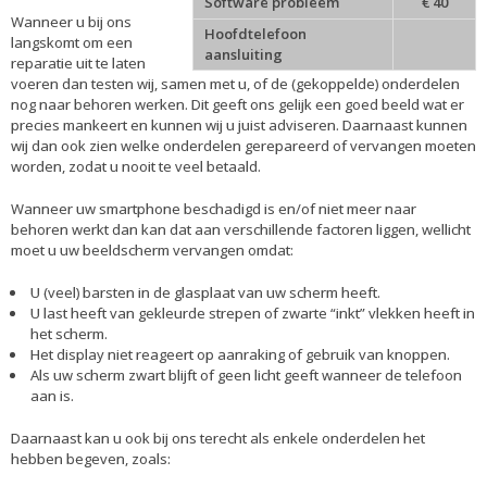
Software probleem
€ 40
Wanneer u bij ons
Hoofdtelefoon
langskomt om een
aansluiting
reparatie uit te laten
voeren dan testen wij, samen met u, of de (gekoppelde) onderdelen
nog naar behoren werken. Dit geeft ons gelijk een goed beeld wat er
precies mankeert en kunnen wij u juist adviseren. Daarnaast kunnen
wij dan ook zien welke onderdelen gerepareerd of vervangen moeten
worden, zodat u nooit te veel betaald.
Wanneer uw smartphone beschadigd is en/of niet meer naar
behoren werkt dan kan dat aan verschillende factoren liggen, wellicht
moet u uw beeldscherm vervangen omdat:
U (veel) barsten in de glasplaat van uw scherm heeft.
U last heeft van gekleurde strepen of zwarte “inkt” vlekken heeft in
het scherm.
Het display niet reageert op aanraking of gebruik van knoppen.
Als uw scherm zwart blijft of geen licht geeft wanneer de telefoon
aan is.
Daarnaast kan u ook bij ons terecht als enkele onderdelen het
hebben begeven, zoals: