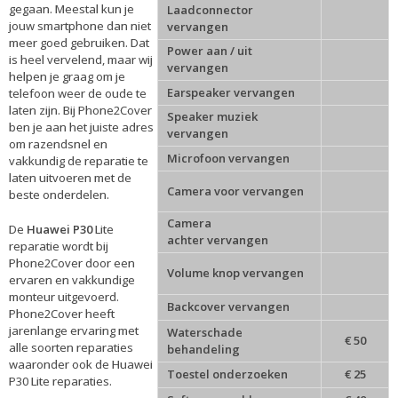
gegaan. Meestal kun je
Laadconnector
jouw smartphone dan niet
vervangen
meer goed gebruiken. Dat
Power aan / uit
is heel vervelend, maar wij
vervangen
helpen je graag om je
Earspeaker vervangen
telefoon weer de oude te
laten zijn. Bij Phone2Cover
Speaker muziek
ben je aan het juiste adres
vervangen
om razendsnel en
Microfoon vervangen
vakkundig de reparatie te
laten uitvoeren met de
Camera voor vervangen
beste onderdelen.
Camera
De
Huawei P30
Lite
achter vervangen
reparatie
wordt bij
Phone2Cover door een
Volume knop vervangen
ervaren en vakkundige
monteur uitgevoerd.
Backcover vervangen
Phone2Cover heeft
jarenlange ervaring met
Waterschade
€ 50
alle soorten reparaties
behandeling
waaronder ook de Huawei
Toestel onderzoeken
€ 25
P30 Lite reparaties.