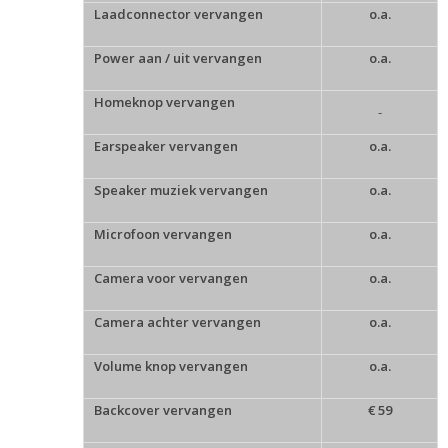
Laadconnector vervangen
o.a.
Power aan / uit vervangen
o.a.
Homeknop vervangen
-
Earspeaker vervangen
o.a.
Speaker muziek vervangen
o.a.
Microfoon vervangen
o.a.
Camera voor vervangen
o.a.
Camera achter vervangen
o.a.
Volume knop vervangen
o.a.
Backcover vervangen
€ 59