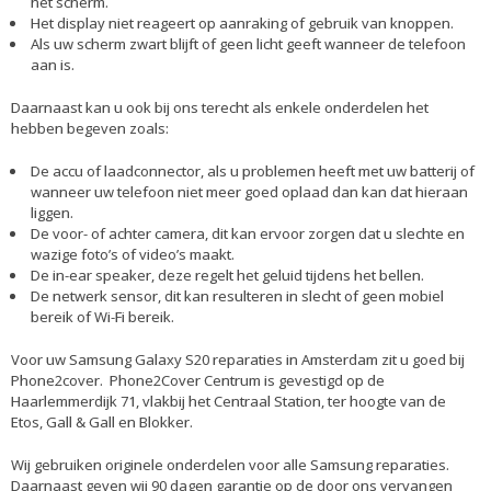
het scherm.
Het display niet reageert op aanraking of gebruik van knoppen.
Als uw scherm zwart blijft of geen licht geeft wanneer de telefoon
aan is.
Daarnaast kan u ook bij ons terecht als enkele onderdelen het
hebben begeven zoals:
De accu of laadconnector, als u problemen heeft met uw batterij of
wanneer uw telefoon niet meer goed oplaad dan kan dat hieraan
liggen.
De voor- of achter camera, dit kan ervoor zorgen dat u slechte en
wazige foto’s of video’s maakt.
De in-ear speaker, deze regelt het geluid tijdens het bellen.
De netwerk sensor, dit kan resulteren in slecht of geen mobiel
bereik of Wi-Fi bereik.
Voor uw Samsung Galaxy S20 reparaties in Amsterdam zit u goed bij
Phone2cover. Phone2Cover Centrum is gevestigd op de
Haarlemmerdijk 71, vlakbij het Centraal Station, ter hoogte van de
Etos, Gall & Gall en Blokker.
Wij gebruiken originele onderdelen voor alle Samsung reparaties.
Daarnaast geven wij 90 dagen garantie op de door ons vervangen