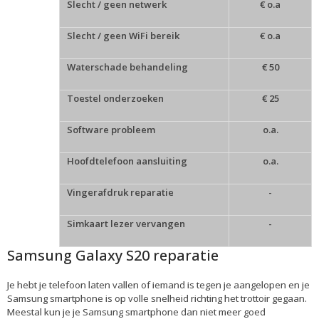
Slecht / geen netwerk
€ o.a
Slecht / geen WiFi bereik
€ o.a
Waterschade behandeling
€ 50
Toestel onderzoeken
€ 25
Software probleem
o.a.
Hoofdtelefoon aansluiting
o.a.
Vingerafdruk reparatie
-
Simkaart lezer vervangen
-
Samsung Galaxy S20 reparatie
Je hebt je telefoon laten vallen of iemand is tegen je aangelopen en je
Samsung smartphone is op volle snelheid richting het trottoir gegaan.
Meestal kun je je Samsung smartphone dan niet meer goed