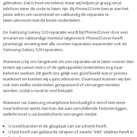
gebruiken. Dat is heel vervelend, maar wij helpen je graag om je
telefoon weer de oude te laten zijn. Bij Phone2Cover ben je aan het
juiste adres om razendsnel en vakkundig de reparatie te
laten uitvoeren met de beste onderdelen.
De
Samsung Galaxy S20 reparatie
wordt bij Phone2Cover door een
ervaren en vakkundige monteur uitgevoerd. Phone2Cover heeft
jarenlange ervaring met alle soorten reparaties waaronder ook de
Samsung Galaxy S20 reparaties.
Wanneer u bij ons langskomt om een reparatie uit te laten voeren dan
testen wij samen met u of de (gekoppelde) onderdelen nog naar
behoren werken. Dit geeft ons gelijk een goed beeld wat er precies
mankeert en kunnen wij u juist adviseren. Daarnaast kunnen wij dan
ook zien welke onderdelen gerepareerd of vervangen moeten
worden, zodat u nooit te veel betaald.
Wanneer uw Samsung smartphone beschadigd is en/of niet meer
naar behoren werkt dan kan dat aan verschillende factoren liggen,
wellicht moet u uw beeldscherm vervangen omdat:
U (veel) barsten in de glasplaat van uw scherm heeft.
U last heeft van gekleurde strepen of zwarte “inkt” vlekken heeft in