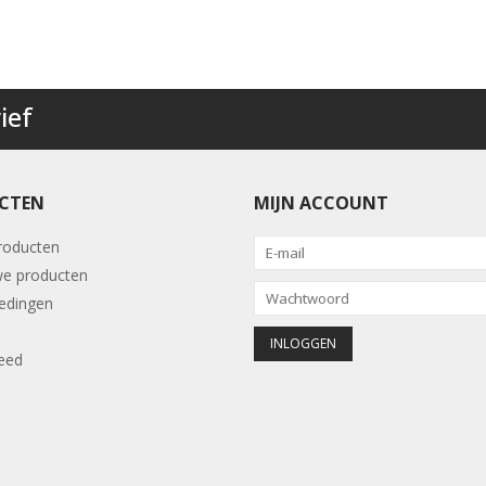
ief
CTEN
MIJN ACCOUNT
producten
e producten
edingen
eed