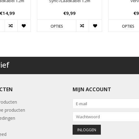
aadkabel 1.2m
Sync-/Laadkabel 1.2m
ver
€14,99
€9,99
€9
OPTIES
OPTIES
ief
CTEN
MIJN ACCOUNT
producten
e producten
edingen
eed