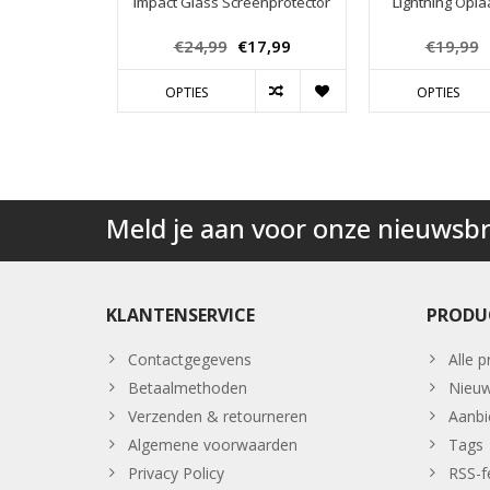
Impact Glass Screenprotector
Lightning Opl
€24,99
€17,99
€19,99
OPTIES
OPTIES
Meld je aan voor onze nieuwsbr
KLANTENSERVICE
PRODU
Contactgegevens
Alle 
Betaalmethoden
Nieuw
Verzenden & retourneren
Aanbi
Algemene voorwaarden
Tags
Privacy Policy
RSS-f