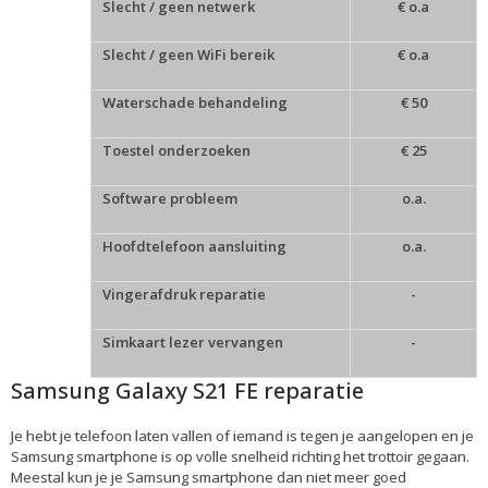
Slecht / geen netwerk
€ o.a
Slecht / geen WiFi bereik
€ o.a
Waterschade behandeling
€ 50
Toestel onderzoeken
€ 25
Software probleem
o.a.
Hoofdtelefoon aansluiting
o.a.
Vingerafdruk reparatie
-
Simkaart lezer vervangen
-
Samsung Galaxy S21 FE reparatie
Je hebt je telefoon laten vallen of iemand is tegen je aangelopen en je
Samsung smartphone is op volle snelheid richting het trottoir gegaan.
Meestal kun je je Samsung smartphone dan niet meer goed