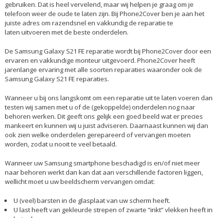
gebruiken. Dat is heel vervelend, maar wij helpen je graag om je
telefoon weer de oude te laten zijn. Bij Phone2Cover ben je aan het
juiste adres om razendsnel en vakkundig de reparatie te
laten uitvoeren met de beste onderdelen.
De
Samsung Galaxy S21 FE reparatie
wordt bij Phone2Cover door een
ervaren en vakkundige monteur uitgevoerd. Phone2Cover heeft
jarenlange ervaring met alle soorten reparaties waaronder ook de
Samsung Galaxy S21 FE reparaties.
Wanneer u bij ons langskomt om een reparatie uit te laten voeren dan
testen wij samen met u of de (gekoppelde) onderdelen nog naar
behoren werken. Dit geeft ons gelijk een goed beeld wat er precies
mankeert en kunnen wij u juist adviseren. Daarnaast kunnen wij dan
ook zien welke onderdelen gerepareerd of vervangen moeten
worden, zodat u nooit te veel betaald.
Wanneer uw Samsung smartphone beschadigd is en/of niet meer
naar behoren werkt dan kan dat aan verschillende factoren liggen,
wellicht moet u uw beeldscherm vervangen omdat:
U (veel) barsten in de glasplaat van uw scherm heeft.
U last heeft van gekleurde strepen of zwarte “inkt” vlekken heeft in