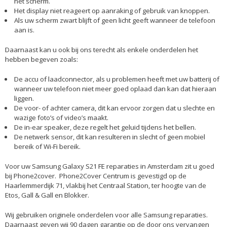
het scherm.
Het display niet reageert op aanraking of gebruik van knoppen.
Als uw scherm zwart blijft of geen licht geeft wanneer de telefoon
aan is.
Daarnaast kan u ook bij ons terecht als enkele onderdelen het
hebben begeven zoals:
De accu of laadconnector, als u problemen heeft met uw batterij of
wanneer uw telefoon niet meer goed oplaad dan kan dat hieraan
liggen.
De voor- of achter camera, dit kan ervoor zorgen dat u slechte en
wazige foto’s of video’s maakt.
De in-ear speaker, deze regelt het geluid tijdens het bellen.
De netwerk sensor, dit kan resulteren in slecht of geen mobiel
bereik of Wi-Fi bereik.
Voor uw Samsung Galaxy S21 FE reparaties in Amsterdam zit u goed
bij Phone2cover. Phone2Cover Centrum is gevestigd op de
Haarlemmerdijk 71, vlakbij het Centraal Station, ter hoogte van de
Etos, Gall & Gall en Blokker.
Wij gebruiken originele onderdelen voor alle Samsung reparaties.
Daarnaast geven wij 90 dagen garantie op de door ons vervangen