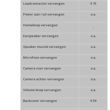
Laadconnector vervangen
€ 75
Power aan / uit vervangen
o.a.
Homeknop vervangen
-
Earspeaker vervangen
o.a.
Speaker muziek vervangen
o.a.
Microfoon vervangen
o.a.
Camera voor vervangen
o.a.
Camera achter vervangen
o.a.
Volume knop vervangen
o.a.
Backcover vervangen
€ 59