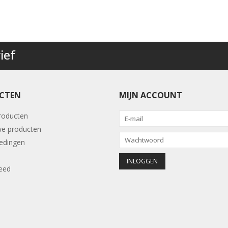
ief
CTEN
MIJN ACCOUNT
producten
e producten
edingen
eed