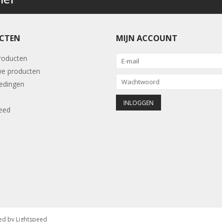
CTEN
MIJN ACCOUNT
producten
e producten
edingen
eed
ed by
Lightspeed