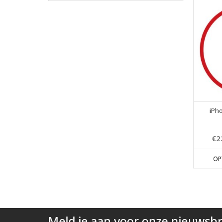
iPh
€2
OP
Meld je aan voor onze nieuwsbr