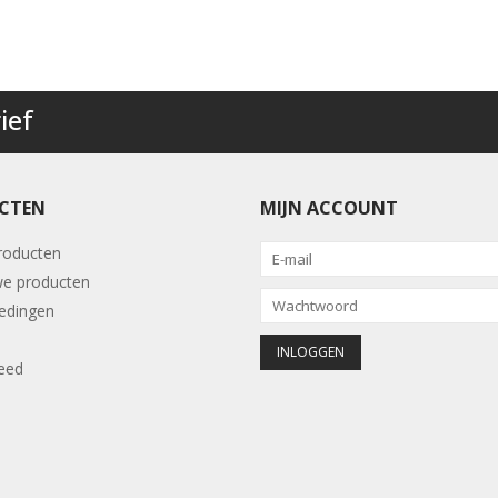
ief
CTEN
MIJN ACCOUNT
producten
e producten
edingen
eed