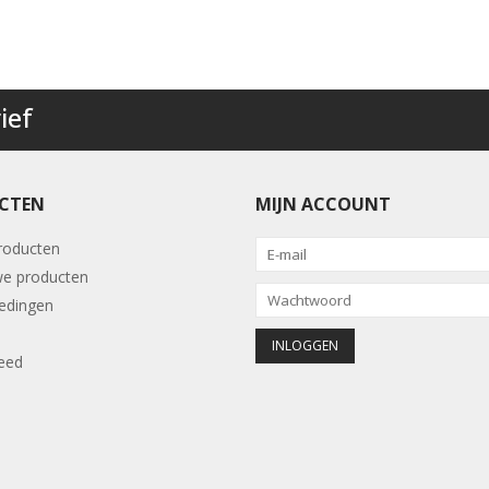
ief
CTEN
MIJN ACCOUNT
producten
e producten
edingen
eed