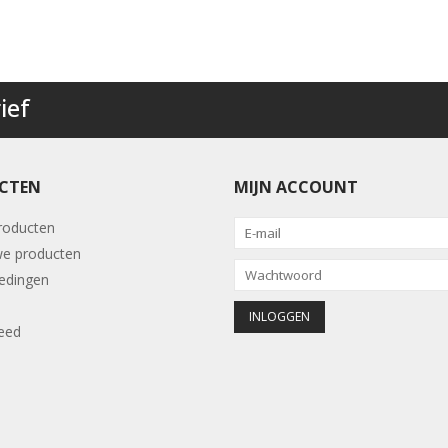
ief
CTEN
MIJN ACCOUNT
producten
e producten
edingen
eed