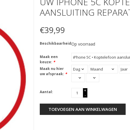
UW IPHONE 5C KOPT
AANSLUITING REPARA
€39,99
Beschikbaarheid:
Op voorraad
Maak een
keuze:
*
Maak nu hier
uw afspraak:
*
+
Aantal:
-
TOEVOEGEN AAN WINKELWAGEN