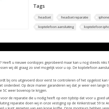
Tags
headset
headset reparatie
iphone
koptelefoon aansluiting
koptelefoon iph
 Heeft u nieuwe oordopjes geprobeerd maar kan u nog steeds niks h
ossen wij dit graag zo snel mogelijk voor u op. De koptelefoon aanslui
rdt bij ons uitgevoerd door eerst te controleren of het opgelost ka
het onderdeel. Op deze manier garanderen wij dat je weer een lange ti
 5C weer bovenop te krijgen.
oor de reparatie die u nodig heeft op een tijdstip dat voor u goed u
uiting reparatie doen wij in onze vestiging op de Kinkerstraat 59 te 
rwijl u kunt genieten van een kopje koffie. Onze monteurs hebben jar