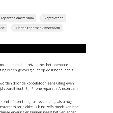
 reparatie amsterdam
koptelefoon
one
iPhone reparatie Amsterdam
oren tijdens het reizen met het openbaar
ting is een gevoelig punt op de iPhone, het is
n worden door de koptelefoon aansluiting even
jd vooruit kunt. Bij iPhone reparatie Amsterdam
itkomt of komt u gerust even langs als u nog
Amsterdam ter plekke. U kunt zelfs meekijken hoe
enlange ervaring en kunnen naast het vervangen