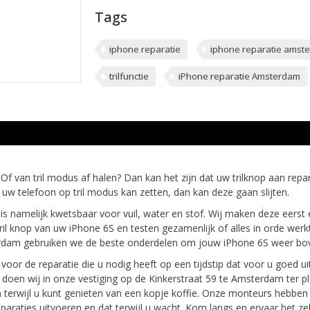
Tags
iphone reparatie
iphone reparatie amst
trilfunctie
iPhone reparatie Amsterdam
f van tril modus af halen? Dan kan het zijn dat uw trilknop aan repara
 uw telefoon op tril modus kan zetten, dan kan deze gaan slijten.
t is namelijk kwetsbaar voor vuil, water en stof. Wij maken deze eers
 tril knop van uw iPhone 6S en testen gezamenlijk of alles in orde we
sterdam gebruiken we de beste onderdelen om jouw iPhone 6S weer bov
oor de reparatie die u nodig heeft op een tijdstip dat voor u goed u
ie doen wij in onze vestiging op de Kinkerstraat 59 te Amsterdam ter 
n terwijl u kunt genieten van een kopje koffie. Onze monteurs hebben
paraties uitvoeren en dat terwijl u wacht. Kom langs en ervaar het zel