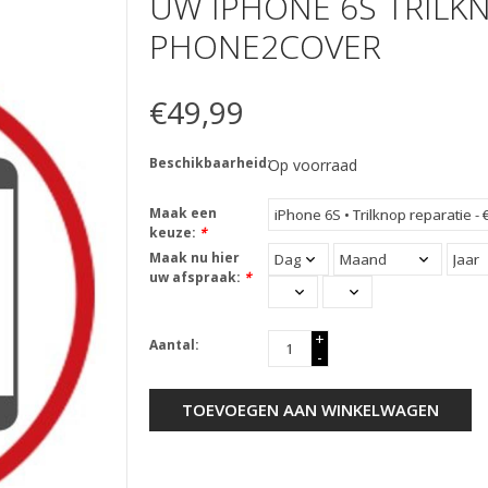
UW IPHONE 6S TRILKN
PHONE2COVER
€49,99
Beschikbaarheid:
Op voorraad
Maak een
keuze:
*
Maak nu hier
uw afspraak:
*
+
Aantal:
-
TOEVOEGEN AAN WINKELWAGEN