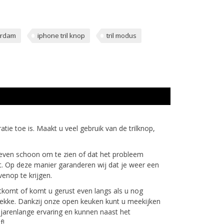
erdam
iphone tril knop
tril modus
tie toe is. Maakt u veel gebruik van de trilknop,
t even schoon om te zien of dat het probleem
rkt. Op deze manier garanderen wij dat je weer een
enop te krijgen.
itkomt of komt u gerust even langs als u nog
plekke. Dankzij onze open keuken kunt u meekijken
 jarenlange ervaring en kunnen naast het
f!