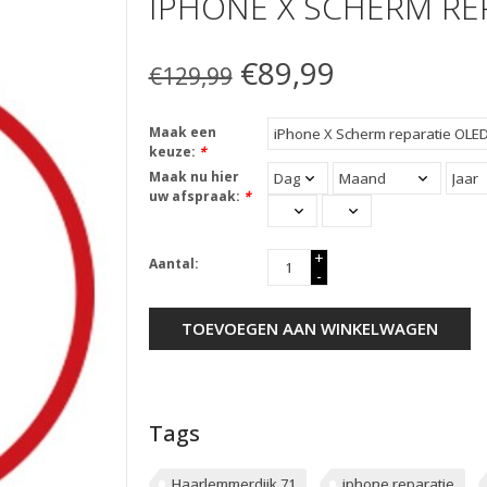
IPHONE X SCHERM RE
€89,99
€129,99
Maak een
keuze:
*
Maak nu hier
uw afspraak:
*
+
Aantal:
-
TOEVOEGEN AAN WINKELWAGEN
Tags
Haarlemmerdijk 71
iphone reparatie