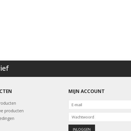
ief
CTEN
MIJN ACCOUNT
producten
e producten
edingen