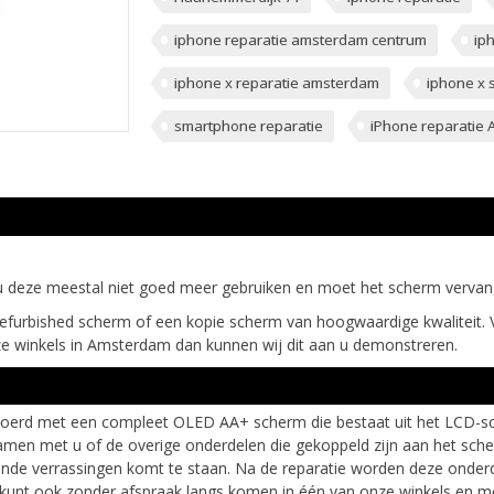
iphone reparatie amsterdam centrum
ip
iphone x reparatie amsterdam
iphone x 
smartphone reparatie
iPhone reparatie
u deze meestal niet goed meer gebruiken en moet het scherm verva
refurbished scherm of een kopie scherm van hoogwaardige kwaliteit. 
e winkels in Amsterdam dan kunnen wij dit aan u demonstreren.
evoerd met een compleet OLED AA+ scherm die bestaat uit het LCD-sc
 samen met u of de overige onderdelen die gekoppeld zijn aan het 
velende verrassingen komt te staan. Na de reparatie worden deze on
 kunt ook zonder afspraak langs komen in één van onze winkels en m