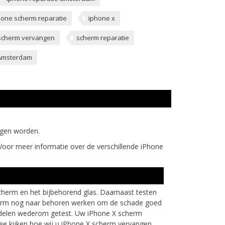
hone scherm reparatie
iphone x
scherm vervangen
scherm reparatie
 Amsterdam
ngen worden.
Voor meer informatie over de verschillende iPhone
herm en het bijbehorend glas. Daarnaast testen
scherm nog naar behoren werken om de schade goed
derdelen wederom getest. Uw iPhone X scherm
ee kijken hoe wij u iPhone X scherm vervangen.