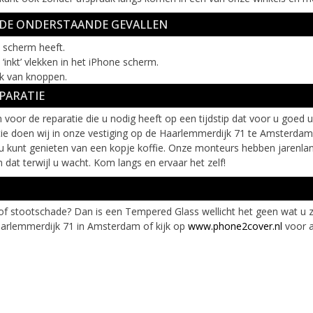
N DE ONDERSTAANDE GEVALLEN
w scherm heeft.
‘inkt’ vlekken in het iPhone scherm.
ik van knoppen.
PARATIE
voor de reparatie die u nodig heeft op een tijdstip dat voor u goed 
ie doen wij in onze vestiging op de Haarlemmerdijk 71 te Amsterdam t
l u kunt genieten van een kopje koffie. Onze monteurs hebben jarenl
dat terwijl u wacht. Kom langs en ervaar het zelf!
of stootschade? Dan is een Tempered Glass wellicht het geen wat 
aarlemmerdijk 71 in Amsterdam of kijk op
www.phone2cover.nl
voor 