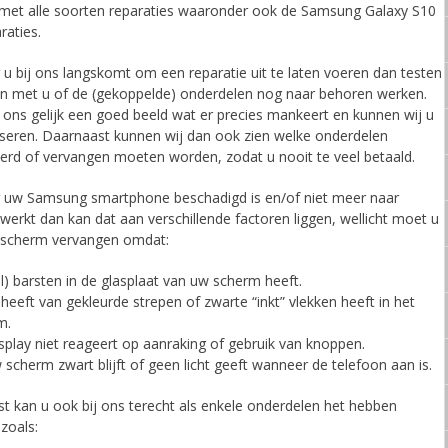
 met alle soorten reparaties waaronder ook de Samsung Galaxy S10
raties.
u bij ons langskomt om een reparatie uit te laten voeren dan testen
n met u of de (gekoppelde) onderdelen nog naar behoren werken.
t ons gelijk een goed beeld wat er precies mankeert en kunnen wij u
viseren. Daarnaast kunnen wij dan ook zien welke onderdelen
erd of vervangen moeten worden, zodat u nooit te veel betaald.
uw Samsung smartphone beschadigd is en/of niet meer naar
werkt dan kan dat aan verschillende factoren liggen, wellicht moet u
dscherm vervangen omdat:
l) barsten in de glasplaat van uw scherm heeft.
 heeft van gekleurde strepen of zwarte “inkt” vlekken heeft in het
m.
splay niet reageert op aanraking of gebruik van knoppen.
 scherm zwart blijft of geen licht geeft wanneer de telefoon aan is.
t kan u ook bij ons terecht als enkele onderdelen het hebben
zoals: