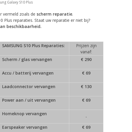
ung Galaxy S10 Plus
r vermeld zoals de
scherm reparatie
.
us reparaties. Staat uw reparatie er niet bij?
van beschikbaarheid.
SAMSUNG S10 Plus Reparaties:
Prijzen zijn
vanaf:
Scherm / glas vervangen
€ 290
Accu / batterij vervangen
€ 69
Laadconnector vervangen
€ 130
Power aan / uit vervangen
€ 69
Homeknop vervangen
-
Earspeaker vervangen
€ 69