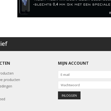
ief
CTEN
MIJN ACCOUNT
producten
e producten
edingen
eed