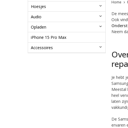
Home
Hoesjes
De mees
Audio
Ook vind
Ondersta
Opladen
Neem da
iPhone 15 Pro Max
Accessoires
Over
repa
Je hebt j
Samsung 
Meestal 
heel ver
laten zi
vakkundi
De
Samsu
ervaren 