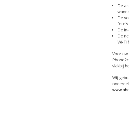
De acc
wanne
De voo
foto’s
De in-
De net
Wi-Fi 
Voor uw 
Phone2co
vlakbij h
Wij gebr
onderdel
www.pho