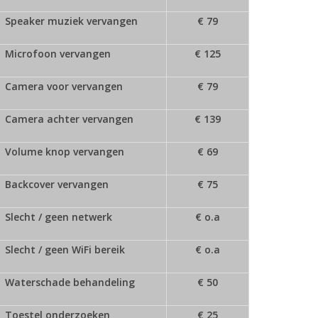
Speaker muziek vervangen
€ 79
Microfoon vervangen
€ 125
Camera voor vervangen
€ 79
Camera achter vervangen
€ 139
Volume knop vervangen
€ 69
Backcover vervangen
€ 75
Slecht / geen netwerk
€ o.a
Slecht / geen WiFi bereik
€ o.a
Waterschade behandeling
€ 50
Toestel onderzoeken
€ 25