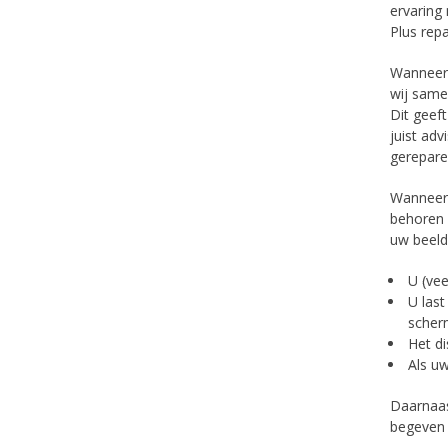
ervaring
Plus repa
Wanneer 
wij same
Dit geef
juist ad
gerepare
Wanneer 
behoren 
uw beel
U (vee
U last
scher
Het di
Als uw
Daarnaas
begeven 