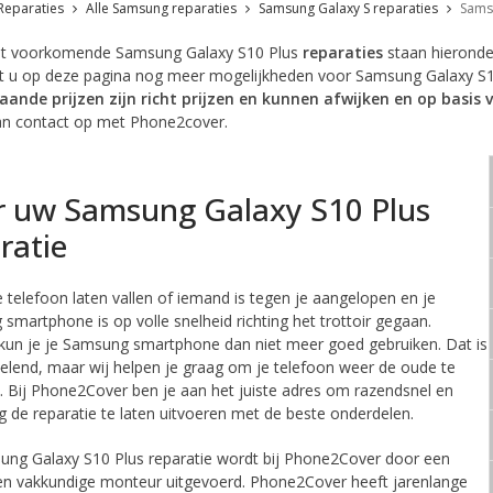
Reparaties
Alle Samsung reparaties
Samsung Galaxy S reparaties
Sams
t voorkomende Samsung Galaxy S10 Plus
reparaties
staan hieronde
t u op deze pagina nog meer mogelijkheden voor Samsung Galaxy S10 Pl
ande prijzen zijn richt prijzen en kunnen afwijken en op basis 
n contact op met Phone2cover.
 uw Samsung Galaxy S10 Plus
ratie
e telefoon laten vallen of iemand is tegen je aangelopen en je
smartphone is op volle snelheid richting het trottoir gegaan.
kun je je Samsung smartphone dan niet meer goed gebruiken. Dat is
velend, maar wij helpen je graag om je telefoon weer de oude te
jn. Bij Phone2Cover ben je aan het juiste adres om razendsnel en
g de reparatie te laten uitvoeren met de beste onderdelen.
ng Galaxy S10 Plus reparatie
wordt bij Phone2Cover door een
en vakkundige monteur uitgevoerd. Phone2Cover heeft jarenlange