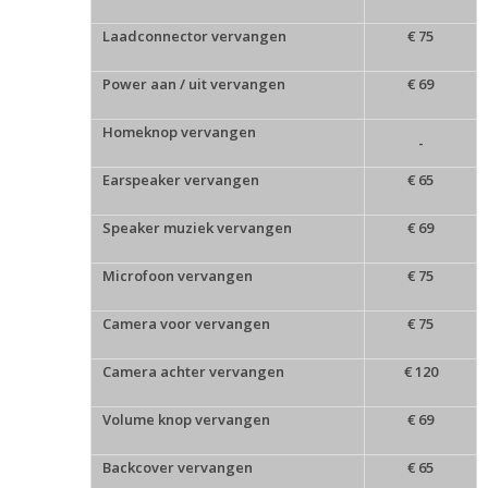
Laadconnector vervangen
€ 75
Power aan / uit vervangen
€ 69
Homeknop vervangen
-
Earspeaker vervangen
€ 65
Speaker muziek vervangen
€ 69
Microfoon vervangen
€ 75
Camera voor vervangen
€ 75
Camera achter vervangen
€ 120
Volume knop vervangen
€ 69
Backcover vervangen
€ 65