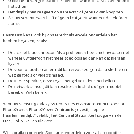
U last heeft van gekleurde strepen of zwarte “inkt” vlekken heeft in
het scherm.
Het display niet reageert op aanraking of gebruik van knoppen.
Als uw scherm zwart blijft of geen licht geeft wanneer de telefoon
aan is.
Daarnaast kan u ook bij ons terecht als enkele onderdelen het
hebben begeven, zoals:
De accu of laadconnector, Als u problemen heeft met uw batterij of
waneer uw telefoon niet meer goed oplaad dan kan dat hieraan
liggen.
De voor- of achter camera, dit kan ervoor zorgen dat u slechte en
wazige foto’s of video’s maakt.
De in-ear speaker, deze regelt het geluid tijdens het bellen.
De netwerk sensor, dit kan resulteren in slecht of geen mobiel
bereik of Wi-Fi bereik.
Voor uw Samsung Galaxy S9 reparaties in Amsterdam zit u goed bij
Phone2cover. Phone2Cover Centrum is gevestigd op de
Haarlemmerdijk 71, vlakbij het Centraal Station, ter hoogte van de
Etos, Gall & Gall en Blokker.
Wij gebruiken originele Samsung onderdelen voor alle reparaties.