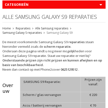
CATEGORIEËN
ALLE SAMSUNG GALAXY S9 REPARATIES
Home
Reparaties
Alle Samsung reparaties
Samsung Galaxy S reparaties
Samsung Galaxy S9
De meest voorkomende Samsung Galaxy S9
reparaties
staan
hieronder vermeld zoals de
scherm reparatie
.
Onderaan deze pagina vindt u nog meer mogelijkheden voor
Samsung Galaxy S9 reparatie. Staat uw reparatie er niet bij?
Onderstaande prijzen zijn richt prijzen en kunnen afwijken en op
basis van beschikbaarheid.
Neem dan contact op met Phone2cover
0625129512
.
Prijzen zijn
SAMSUNG S9 Reparatie:
Over
vanaf:
uw
Scherm / glas vervangen
€ 220
Accu / batterij vervangen
€ 70