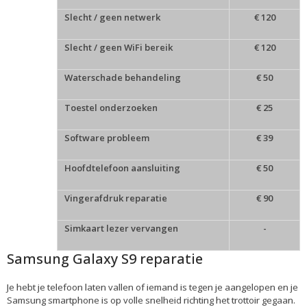
Slecht / geen netwerk
€ 120
Slecht / geen WiFi bereik
€ 120
Waterschade behandeling
€ 50
Toestel onderzoeken
€ 25
Software probleem
€ 39
Hoofdtelefoon aansluiting
€ 50
Vingerafdruk reparatie
€ 90
Simkaart lezer vervangen
-
Samsung Galaxy S9 reparatie
Je hebt je telefoon laten vallen of iemand is tegen je aangelopen en je
Samsung smartphone is op volle snelheid richting het trottoir gegaan.