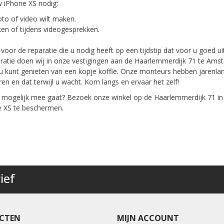
 iPhone XS nodig:
oto of video wilt maken.
aken of tijdens videogesprekken.
oor de reparatie die u nodig heeft op een tijdstip dat voor u goed u
ratie doen wij in onze vestigingen aan de Haarlemmerdijk 71 te Amste
l u kunt genieten van een kopje koffie. Onze monteurs hebben jarenl
n en dat terwijl u wacht. Kom langs en ervaar het zelf!
 mogelijk mee gaat? Bezoek onze winkel op de Haarlemmerdijk 71 i
e XS te beschermen.
ief
CTEN
MIJN ACCOUNT