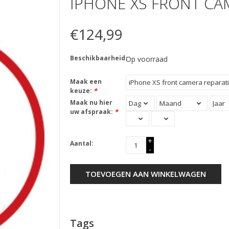
IPHONE XS FRONT CA
€124,99
Beschikbaarheid:
Op voorraad
Maak een
keuze:
*
Maak nu hier
uw afspraak:
*
+
Aantal:
-
TOEVOEGEN AAN WINKELWAGEN
Tags